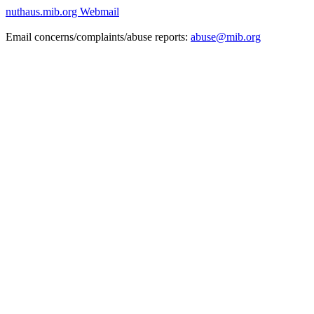
nuthaus.mib.org Webmail
Email concerns/complaints/abuse reports:
abuse@mib.org